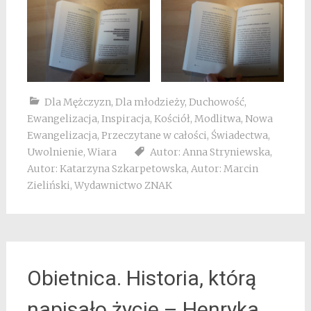
Dla Mężczyzn
,
Dla młodzieży
,
Duchowość
,
Ewangelizacja
,
Inspiracja
,
Kościół
,
Modlitwa
,
Nowa
Ewangelizacja
,
Przeczytane w całości
,
Świadectwa
,
Uwolnienie
,
Wiara
Autor: Anna Stryniewska
,
Autor: Katarzyna Szkarpetowska
,
Autor: Marcin
Zieliński
,
Wydawnictwo ZNAK
Obietnica. Historia, którą
napisało życie – Henryka