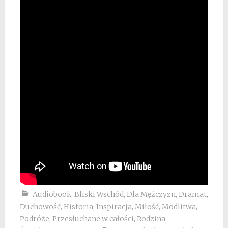
Audiobook
,
Bliski Wschód
,
Dla Mężczyzn
,
Dramat
,
Duchowość
,
Historia
,
Inspiracja
,
Miłość
,
Modlitwa
,
Podróże
,
Przesłuchane w całości
,
Rodzina
,