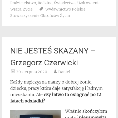
Rodzicielstwo
,
Rodzina
,
Świadectwa
,
Uzdrowienie
,
Wiara
,
Życie
Wydawnictwo Polskie
Stowarzyszenie Obrońców Życia
NIE JESTEŚ SKAZANY –
Grzegorz Czerwicki
20 sierpnia 2020
Daniel
Każdy mężczyzna marzy o dobrej żonie,
dziecku, pracy która daje satysfakcję i ładnym
mieszkaniu. Ale
czy łatwo to osiągnąć po 12
latach odsiadki?
Właśnie skończyłem
czytać
niesamowitą