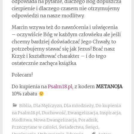
odpowiada na pytanie, dlaczego Bóg dopuszcza
cierpienie i dlaczego czasem nie otrzymujemy
odpowiedzi na nasze modlitwy.
Marcin wzywa też do nawrócenia i uświęcenia
– oczywiście Bóg w każdym człowieku ale jeśli
chcemy bardziej doświadczać Jego Chwały, to
potrzebujemy stawać się jak Jezus! Brać nasz
Krzyż i kształtować charakter – i do tego
ostatecznie zachęca książka.
Polecam!
Do kupienia na
Psalm18.pl
, z kodem
METANOJA
10% rabatu
Biblia
,
Dla Mężczyzn
,
Dla młodzieży
,
Do kupienia
na Psalm18.pl
,
Duchowość
,
Ewangelizacja
,
Inspiracja
,
Modlitwa
,
Nowa Ewangelizacja
,
Poradnik
,
Przeczytane w całości
,
Świadectwa
,
Święci
,