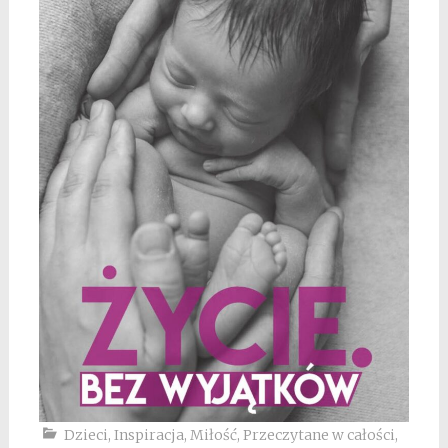
Dzieci
,
Inspiracja
,
Miłość
,
Przeczytane w całości
,