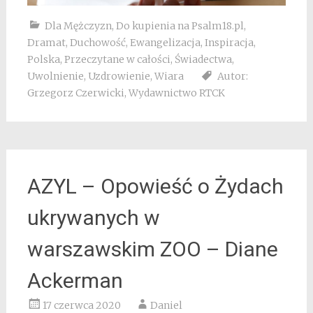
Dla Mężczyzn
,
Do kupienia na Psalm18.pl
,
Dramat
,
Duchowość
,
Ewangelizacja
,
Inspiracja
,
Polska
,
Przeczytane w całości
,
Świadectwa
,
Uwolnienie
,
Uzdrowienie
,
Wiara
Autor:
Grzegorz Czerwicki
,
Wydawnictwo RTCK
AZYL – Opowieść o Żydach
ukrywanych w
warszawskim ZOO – Diane
Ackerman
17 czerwca 2020
Daniel