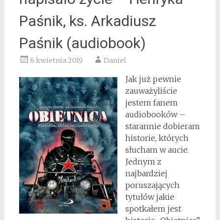
Paśnik, ks. Arkadiusz
Paśnik (audiobook)
6 kwietnia 2019
Daniel
Jak już pewnie
zauważyliście
jestem fanem
audiobooków –
starannie dobieram
historie, których
słucham w aucie.
Jednym z
najbardziej
poruszających
tytułów jakie
spotkałem jest