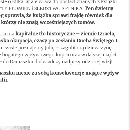
sie o kilka lat ale wraca do postaci znanych z książki
TY PŁOMIEŃ i ŚLEDZTWO SETNIKA.
Ten świetny
eg sprawia, że książka sprawi frajdę również dla
, którzy nie znają wcześniejszych tomów.
oria ma
kapitalne tło historyczne – ziemie Izraela,
ska okupacja, czasy po zesłaniu Ducha Świętego
. I
m czasie poznajemy Julię – zagubioną dziewczynę,
ę bogatego wpływowego kupca oraz w dalszej części
ze do Damaszku doświadczy nadprzyrodzonej wizji.
maszku niesie za sobą konsekwencje mające wpływ
lii.