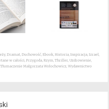
eży
,
Dramat
,
Duchowość
,
Ebook
,
Historia
,
Inspiracja
,
Izrael
,
tane w całości
,
Przygoda
,
Rzym
,
Thriller
,
Uzdrowienie
,
,
Tłumaczenie Małgorzata Wołochowicz
,
Wydawnictwo
ski