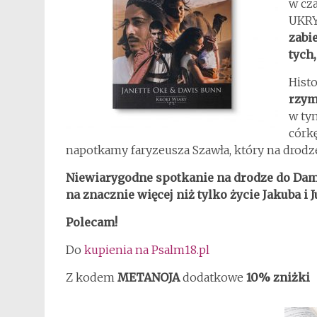
w cza
UKRY
zabi
tych
Hist
rzym
w ty
córk
napotkamy faryzeusza Szawła, który na drod
Niewiarygodne spotkanie na drodze do Da
na znacznie więcej niż tylko życie Jakuba i Ju
Polecam!
Do
kupienia na Psalm18.pl
Z kodem
METANOJA
dodatkowe
10% zniżki