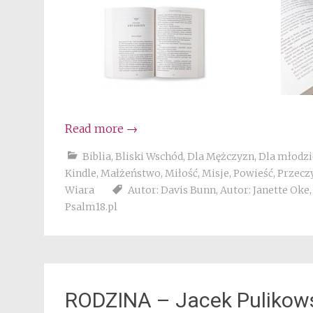
Read more
→
Biblia
,
Bliski Wschód
,
Dla Mężczyzn
,
Dla młodzi
Kindle
,
Małżeństwo
,
Miłość
,
Misje
,
Powieść
,
Przeczy
Wiara
Autor: Davis Bunn
,
Autor: Janette Oke
Psalm18.pl
RODZINA – Jacek Pulikow