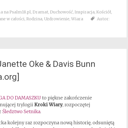
a na Psalm18.pl
,
Dramat
,
Duchowość
,
Inspiracja
,
Kościół
,
ne w całości
,
Rodzina
,
Uzdrowienie
,
Wiara
Autor:
nette Oke & Davis Bunn
.org]
GA DO DAMASZKU
to piękne zakończenie
nującej trylogii
Kroki Wiary
, rozpoczętej
z
Śledztwo Setnika
.
ka kolejny raz rozpoczyna nową historię, odsuniętą