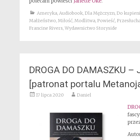
polecam powieści
Janette Oke
.
Ameryka
,
Audiobook
,
Dla Mężczyzn
,
Do kupieni
Małżeństwo
,
Miłość
,
Modlitwa
,
Powieść
,
Przesłucha
Francine Rivers
,
Wydawnictwo Storyside
DROGA DO DAMASZKU – Ja
[patronat portalu Metanoja
17 lipca 2020
Daniel
DRO
fascy
prze
Autor