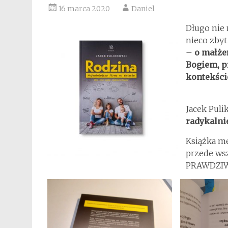
16 marca 2020
Daniel
Długo nie 
nieco zbyt
–
o małżeń
Bogiem, p
kontekści
Jacek Puli
radykalni
Książka m
przede wsz
PRAWDZIWE