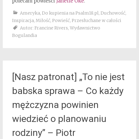
polecam powieści
Janette Oke
.
Ameryka
,
Do kupienia na Psalm18.pl
,
Duchowość
,
Inspiracja
,
Miłość
,
Powieść
,
Przesłuchane w całości
Autor: Francine Rivers
,
Wydawnictwo
Bogulandia
[Nasz patronat] „To nie jest
babska sprawa – Co każdy
mężczyzna powinien
wiedzieć o planowaniu
rodziny” – Piotr