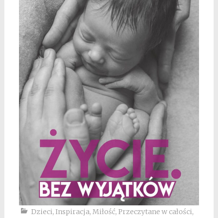
Dzieci
,
Inspiracja
,
Miłość
,
Przeczytane w całości
,