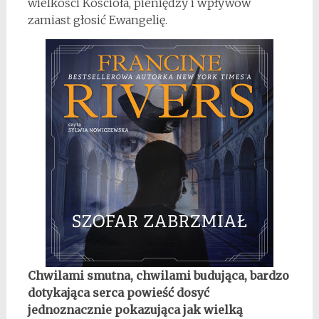
wielkości Kościoła, pieniędzy i wpływów
zamiast głosić Ewangelię.
Chwilami smutna, chwilami budująca, bardzo
dotykająca serca powieść dosyć
jednoznacznie pokazująca jak wielką