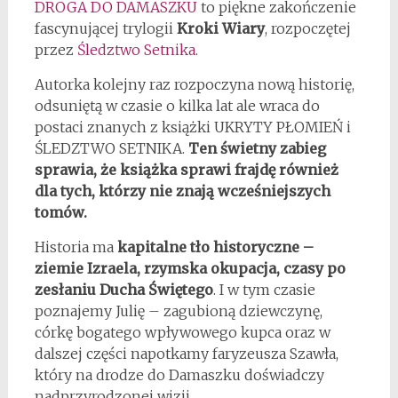
DROGA DO DAMASZKU
to piękne zakończenie
fascynującej trylogii
Kroki Wiary
, rozpoczętej
przez
Śledztwo Setnika
.
Autorka kolejny raz rozpoczyna nową historię,
odsuniętą w czasie o kilka lat ale wraca do
postaci znanych z książki UKRYTY PŁOMIEŃ i
ŚLEDZTWO SETNIKA.
Ten świetny zabieg
sprawia, że książka sprawi frajdę również
dla tych, którzy nie znają wcześniejszych
tomów.
Historia ma
kapitalne tło historyczne –
ziemie Izraela, rzymska okupacja, czasy po
zesłaniu Ducha Świętego
. I w tym czasie
poznajemy Julię – zagubioną dziewczynę,
córkę bogatego wpływowego kupca oraz w
dalszej części napotkamy faryzeusza Szawła,
który na drodze do Damaszku doświadczy
nadprzyrodzonej wizji.