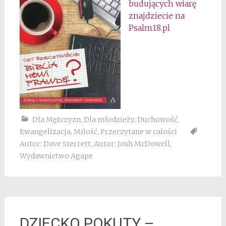
budujących wiarę
znajdziecie na
Psalm18.pl
Dla Mężczyzn
,
Dla młodzieży
,
Duchowość
,
Ewangelizacja
,
Miłość
,
Przeczytane w całości
Autor: Dave Sterrett
,
Autor: Josh McDowell
,
Wydawnictwo Agape
DZIECKO POKUTY –