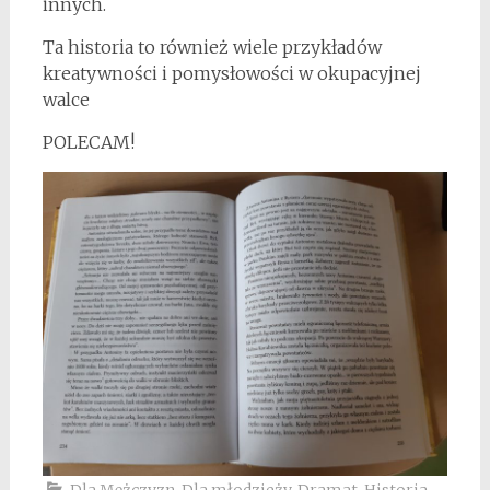
innych.
Ta historia to również wiele przykładów
kreatywności i pomysłowości w okupacyjnej
walce
POLECAM!
Dla Mężczyzn
,
Dla młodzieży
,
Dramat
,
Historia
,