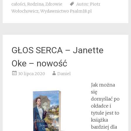
całości
,
Rodzina
,
Zdrowie
Autor: Piotr
Wołochowicz
,
Wydawnictwo Psalm18.pl
GŁOS SERCA – Janette
Oke – nowość
30 lipca 2020
Daniel
Jak można
się
domyślać po
okładce i
tytule jest to
książka
bardziej dla