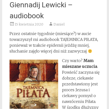
Giennadij Lewicki –
audiobook
15 kwietnia 2020
Daniel
Przez ostatnie tygodnie (miesiące?) w aucie
towarzyszył mi audiobook TAJEMNICA PIŁATA,
ponieważ w trakcie epidemii jeżdżę mniej,
słuchanie zajęło więcej dni niż zazwyczaj
Czy warto?
Mam
mieszane uczucia
.
Powieść zaczyna się
dobrze, ciekawie
przedstawiony jest
proces Jezusa i
ciekawy pomysł o
nawróceniu Piłata.
W środku dłużyzny