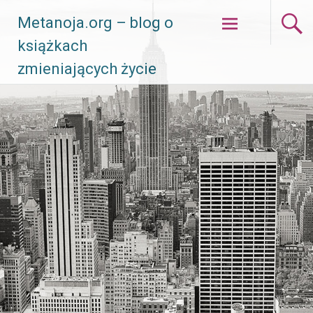
Skip
Metanoja.org – blog o
to
książkach
content
zmieniających życie