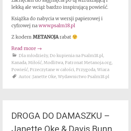
Zachęcam do sięgnięcia po tą wzruszającą i
lekką ale wciąż bardzo inspirującą powieść.
Książka do nabycia w wersji papierowej i
cyfrowej na
www.psalm18.pl
Z kodem
METANOJA
rabat
Read more
→
Dla młodzieży
,
Do kupienia na Psalm18.pl
,
Kanada
,
Miłość
,
Modlitwa
,
Patronat Metanoja.org
,
Powieść
,
Przeczytane w całości
,
Przygoda
,
Wiara
Autor: Janette Oke
,
Wydawnictwo Psalm18.pl
DROGA DO DAMASZKU –
Janette Oke & Davis Bunn