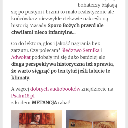
– bohaterzy błąkają
się po pustyni i brzmi to mało realistycznie ale
końcówka z niezwykle ciekawie nakreśloną
historią Masady.
Sporo Bożych prawd ale
chwilami nieco infantylne…
Co do lektora, głos i jakość nagrania bez
zarzutu. Czy polecam?
Śledztwo Setnika
i
Adwokat
podobały mi się dużo bardziej ale
długa perspektywa historyczna też sprawia,
że warto sięgnąć po ten tytuł jeśli lubicie te
klimaty.
A więcej
dobrych audiobooków
znajdziecie na
Psalm18.pl
z kodem
METANOJA
rabat!