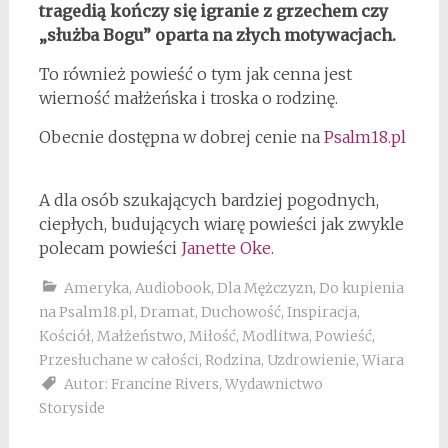
tragedią kończy się igranie z grzechem czy
„służba Bogu” oparta na złych motywacjach.
To również powieść o tym jak cenna jest
wierność małżeńska i troska o rodzinę.
Obecnie dostępna w dobrej cenie na
Psalm18.pl
A dla osób szukających bardziej pogodnych,
ciepłych, budujących wiarę powieści jak zwykle
polecam powieści
Janette Oke
.
Ameryka
,
Audiobook
,
Dla Mężczyzn
,
Do kupienia
na Psalm18.pl
,
Dramat
,
Duchowość
,
Inspiracja
,
Kościół
,
Małżeństwo
,
Miłość
,
Modlitwa
,
Powieść
,
Przesłuchane w całości
,
Rodzina
,
Uzdrowienie
,
Wiara
Autor: Francine Rivers
,
Wydawnictwo
Storyside