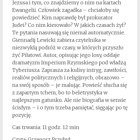
Jezusa i tym, co znajdziemy o nim na kartach
Ewangelii. Człowiek zagadka – chciałoby się
powiedzieć. Kim naprawdę był prokurator
Judei? Co nim kierowało? W jakich czasach żył?
Te pytania nasuwają się niemal automatycznie.
Giennadij Lewicki zabiera czytelnika w
niezwykłą podróż w czasy, w których przyszło
żyć Piłatowi. Autor, opisując jego losy, oddaje
dramatyzm Imperium Rzymskiego pod władzą
Tyberiusza. Zaprasza za kulisy intryg, zawiłości,
realiów politycznych i religijnych, obrazowo –
na swój sposób – je malując. Powieść słucha się
z zapartym tchem, bo to beletrystyka w
najlepszym gatunku. Ale nie biografia w sensie
ścisłym – i o tym trzeba pamiętać, sięgając po tę
pozycję.
Cas trwania: 11 godz. 12 min
Czyta: Grzegorz Przybył