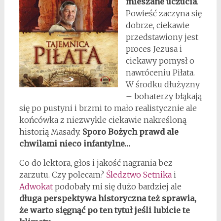
mieszane uczucia
.
Powieść zaczyna się
dobrze, ciekawie
przedstawiony jest
proces Jezusa i
ciekawy pomysł o
nawróceniu Piłata.
W środku dłużyzny
– bohaterzy błąkają
się po pustyni i brzmi to mało realistycznie ale
końcówka z niezwykle ciekawie nakreśloną
historią Masady.
Sporo Bożych prawd ale
chwilami nieco infantylne…
Co do lektora, głos i jakość nagrania bez
zarzutu. Czy polecam?
Śledztwo Setnika
i
Adwokat
podobały mi się dużo bardziej ale
długa perspektywa historyczna też sprawia,
że warto sięgnąć po ten tytuł jeśli lubicie te