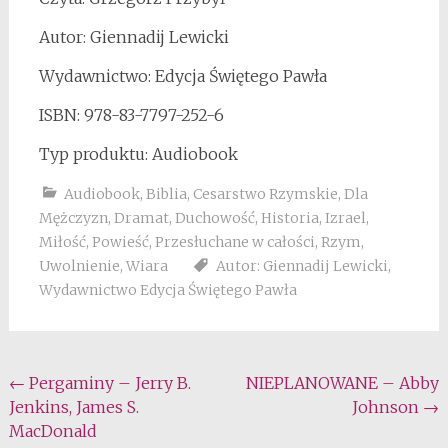
Autor: Giennadij Lewicki
Wydawnictwo: Edycja Świętego Pawła
ISBN: 978-83-7797-252-6
Typ produktu: Audiobook
Audiobook
,
Biblia
,
Cesarstwo Rzymskie
,
Dla
Mężczyzn
,
Dramat
,
Duchowość
,
Historia
,
Izrael
,
Miłość
,
Powieść
,
Przesłuchane w całości
,
Rzym
,
Uwolnienie
,
Wiara
Autor: Giennadij Lewicki
,
Wydawnictwo Edycja Świętego Pawła
Post
←
Pergaminy – Jerry B.
NIEPLANOWANE – Abby
Jenkins, James S.
Johnson
→
navigation
MacDonald