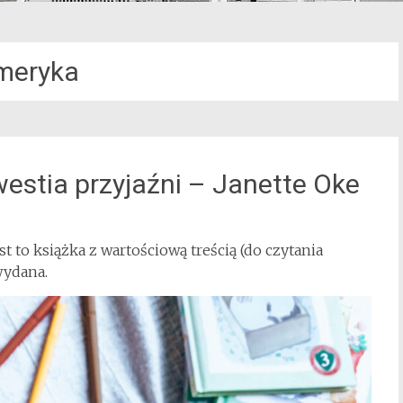
meryka
stia przyjaźni – Janette Oke
est to książka z wartościową treścią (do czytania
 wydana.