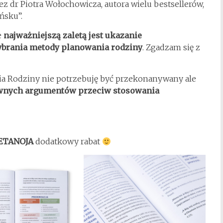
zez dr Piotra Wołochowicza, autora wielu bestsellerów,
ńsku”.
e
najważniejszą zaletą jest ukazanie
ybrania metody planowania rodziny
. Zgadzam się z
ia Rodziny nie potrzebuję być przekonanywany ale
sownych argumentów przeciw stosowania
ETANOJA
dodatkowy rabat