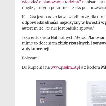
wiedzieć o planowaniu rodziny”
, napisana pr
między innymi poradnika „Seks po chrześcija
Książka jest bardzo łatwa w odbiorze, dla mni
odpowiedzialności mężczyzny w kwestii w
autorem, że „to nie jest babska sprawa.”
Jako entuzjasta Naturalnych Metod Planowan
mimo to doceniam
zbiór rzetelnych i sen
antykoncepcji.
Polecam!
Do kupienia na
www.psalm18.pl
a z kodem
M