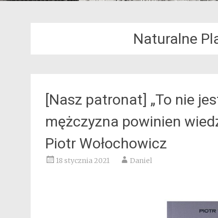
Naturalne P
[Nasz patronat] „To nie j
mężczyzna powinien wiedz
Piotr Wołochowicz
18 stycznia 2021
Daniel