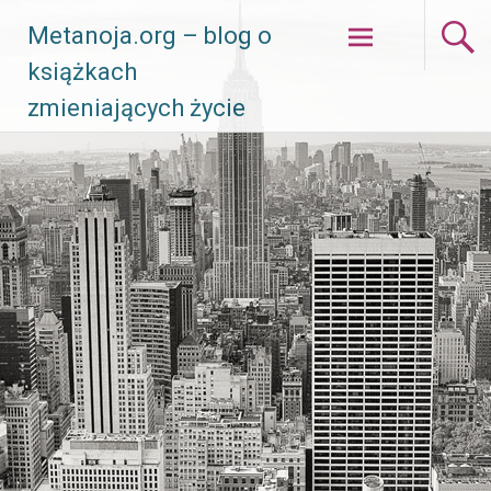
Skip
Metanoja.org – blog o
to
książkach
content
zmieniających życie