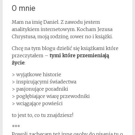
O mnie
Mam na imię Daniel. Z zawodu jestem
analitykiem internetowym. Kocham Jezusa
Chrystusa, moją rodzinę, rower no i książki.
Chcę na tym blogu dzielić się książkami które
przeczytałem –
tymi które przemieniają
życie
:
> wyjątkowe historie
> inspirującymi świadectwa
> pasjonujące poradniki
> pogłębiające wiarę przewodniki
> wciągające powieści
to jest to, co tu znajdziesz!
***
Powoli zachęcam też inne osoby do pisania tu o