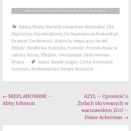
Biblia
,
Bliski Wschód
,
Cesarstwo Rzymskie
,
Dla
Mężczyzn
,
Dla młodzieży
,
Do kupienia na Psalm18.pl
,
Dramat
,
Duchowość
,
Historia
,
Inspiracja
,
Izrael
,
Miłość
,
Modlitwa
,
Polityka
,
Powieść
,
Przesłuchane w
całości
,
Rzym
,
Thriller
,
Uwolnienie
,
Uzdrowienie
,
Wiara
Autor: Randy Singer
,
Czyta: Krzysztof
Gosztyła
,
Wydawnictwo Święty Wojciech
Post
←
NIEPLANOWANE –
AZYL – Opowieść o
Abby Johnson
Żydach ukrywanych w
navigation
warszawskim ZOO –
Diane Ackerman
→