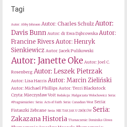
Tagi
Autor:
Autor: Charles Schulz
Autor: Abby Johnson
Davis Bunn
Autor:
Autor: dr Ewa Dąbrowska
Francine Rivers
Autor: Henryk
Sienkiewicz
Autor: Jacek Pulikowski
Autor: Janette Oke
Autor: Joel C.
Autor: Leszek Pietrzak
Rosenberg
Autor: Marcin Zieliński
Autor: Lisa Harris
Autor: Michael Phillips
Autor: Terri Blackstock
Czyta: Mieczysław Voit
Redakcja: Małgorzata Wołochowicz
Seria:
Seria:
#PragnieniaSerc
Seria: Acts of Faith
Seria: Canadian West
Seria:
Fistaszki Zebrane
Seria: NIE TAK JAK U ZBÓJCÓW
Zakazana Historia
Tłumaczenie: Dominika Głowa