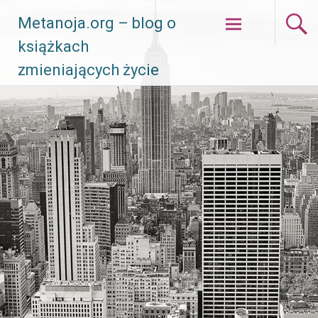
Skip
Metanoja.org – blog o
to
książkach
content
zmieniających życie