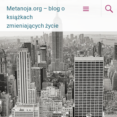
Skip
Metanoja.org – blog o
to
książkach
content
zmieniających życie