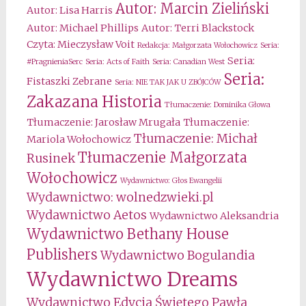
Autor: Marcin Zieliński
Autor: Lisa Harris
Autor: Michael Phillips
Autor: Terri Blackstock
Czyta: Mieczysław Voit
Redakcja: Małgorzata Wołochowicz
Seria:
Seria:
#PragnieniaSerc
Seria: Acts of Faith
Seria: Canadian West
Seria:
Fistaszki Zebrane
Seria: NIE TAK JAK U ZBÓJCÓW
Zakazana Historia
Tłumaczenie: Dominika Głowa
Tłumaczenie: Jarosław Mrugała
Tłumaczenie:
Tłumaczenie: Michał
Mariola Wołochowicz
Tłumaczenie Małgorzata
Rusinek
Wołochowicz
Wydawnictwo: Głos Ewangelii
Wydawnictwo: wolnedzwieki.pl
Wydawnictwo Aetos
Wydawnictwo Aleksandria
Wydawnictwo Bethany House
Publishers
Wydawnictwo Bogulandia
Wydawnictwo Dreams
Wydawnictwo Edycja Świętego Pawła