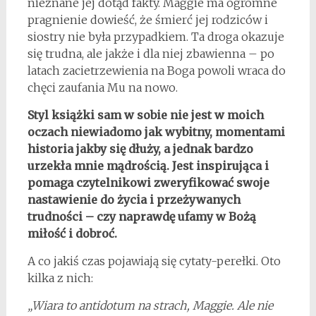
nieznane jej dotąd fakty. Maggie ma ogromne
pragnienie dowieść, że śmierć jej rodziców i
siostry nie była przypadkiem. Ta droga okazuje
się trudna, ale jakże i dla niej zbawienna – po
latach zacietrzewienia na Boga powoli wraca do
chęci zaufania Mu na nowo.
Styl książki sam w sobie nie jest w moich
oczach niewiadomo jak wybitny, momentami
historia jakby się dłuży, a jednak bardzo
urzekła mnie mądrością. Jest inspirująca i
pomaga czytelnikowi zweryfikować swoje
nastawienie do życia i przeżywanych
trudności – czy naprawdę ufamy w Bożą
miłość i dobroć.
A co jakiś czas pojawiają się cytaty-perełki. Oto
kilka z nich:
„Wiara to antidotum na strach, Maggie. Ale nie