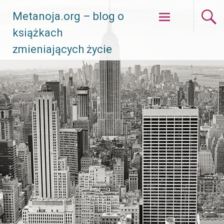
Skip
Metanoja.org – blog o
to
książkach
content
zmieniających życie