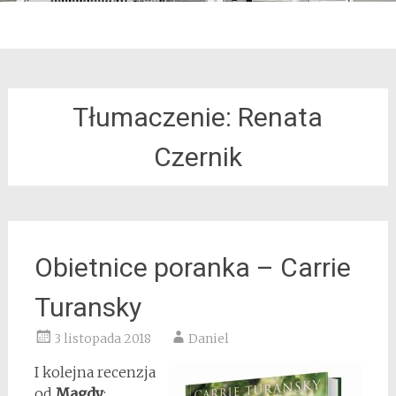
Tłumaczenie: Renata
Czernik
Obietnice poranka – Carrie
Turansky
3 listopada 2018
Daniel
I kolejna recenzja
od
Magdy
: