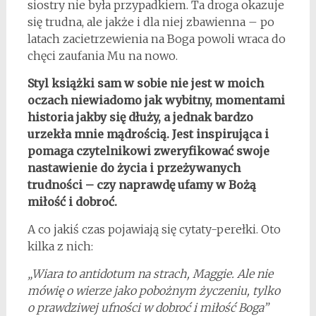
siostry nie była przypadkiem. Ta droga okazuje
się trudna, ale jakże i dla niej zbawienna – po
latach zacietrzewienia na Boga powoli wraca do
chęci zaufania Mu na nowo.
Styl książki sam w sobie nie jest w moich
oczach niewiadomo jak wybitny, momentami
historia jakby się dłuży, a jednak bardzo
urzekła mnie mądrością. Jest inspirująca i
pomaga czytelnikowi zweryfikować swoje
nastawienie do życia i przeżywanych
trudności – czy naprawdę ufamy w Bożą
miłość i dobroć.
A co jakiś czas pojawiają się cytaty-perełki. Oto
kilka z nich:
„Wiara to antidotum na strach, Maggie. Ale nie
mówię o wierze jako pobożnym życzeniu, tylko
o prawdziwej ufności w dobroć i miłość Boga”