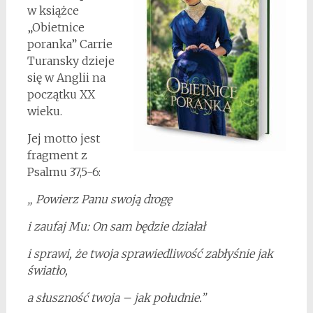
w książce
„Obietnice
poranka” Carrie
Turansky dzieje
się w Anglii na
początku XX
wieku.
Jej motto jest
fragment z
Psalmu 37,5-6:
„ Powierz Panu swoją drogę
i zaufaj Mu: On sam będzie działał
i sprawi, że twoja sprawiedliwość zabłyśnie jak
światło,
a słuszność twoja – jak południe.”