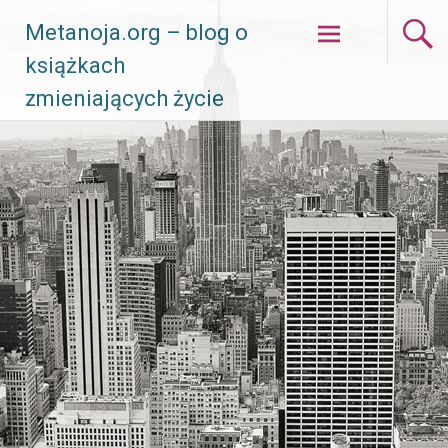
Skip
Metanoja.org – blog o
to
książkach
content
zmieniających życie