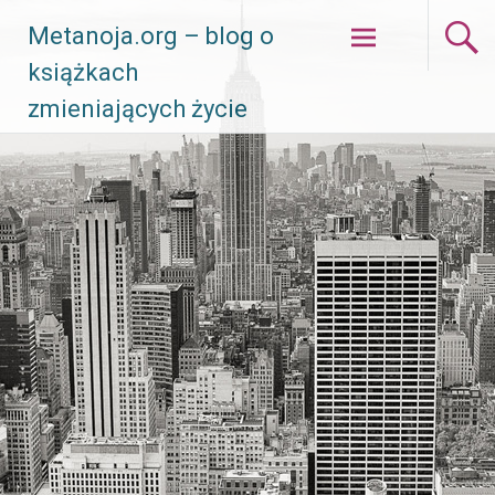
Skip
Metanoja.org – blog o
to
książkach
content
zmieniających życie