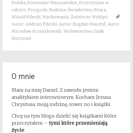
Polska
,
Powstanie Warszawskie
,
Przeczytane w
całości
,
Przygoda
,
Rodzina
,
Świadectwa
,
Wiara
,
Witold Pilecki
,
Wychowanie
,
Żołnierze Wyklęci
Autor: Andrzej Pilecki
,
Autor: Bogdan Wasztyl
,
Autor:
Mirosław Krzyszkowski
,
Wydawnictwo Znak
Horyzont
O mnie
Mam na imię Daniel. Z zawodu jestem
analitykiem internetowym. Kocham Jezusa
Chrystusa, moją rodzinę, rower no i książki.
Chcę na tym blogu dzielić się książkami które
przeczytałem –
tymi które przemieniają
życie
: