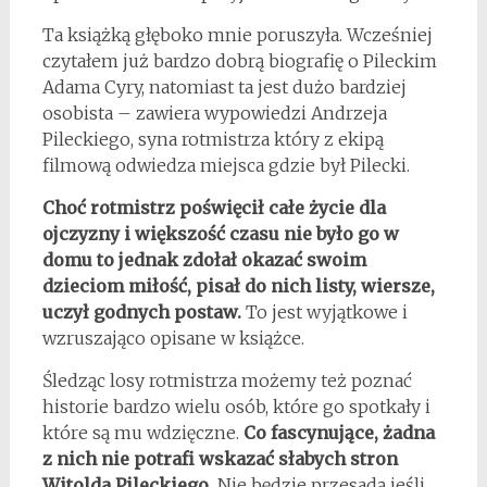
Ta książką głęboko mnie poruszyła. Wcześniej
czytałem już bardzo dobrą biografię o Pileckim
Adama Cyry, natomiast ta jest dużo bardziej
osobista – zawiera wypowiedzi Andrzeja
Pileckiego, syna rotmistrza który z ekipą
filmową odwiedza miejsca gdzie był Pilecki.
Choć rotmistrz poświęcił całe życie dla
ojczyzny i większość czasu nie było go w
domu to jednak zdołał okazać swoim
dzieciom miłość, pisał do nich listy, wiersze,
uczył godnych postaw.
To jest wyjątkowe i
wzruszająco opisane w książce.
Śledząc losy rotmistrza możemy też poznać
historie bardzo wielu osób, które go spotkały i
które są mu wdzięczne.
Co fascynujące, żadna
z nich nie potrafi wskazać słabych stron
Witolda Pileckiego.
Nie będzie przesadą jeśli