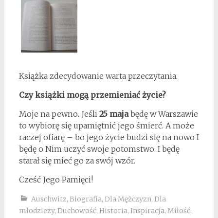
Książka zdecydowanie warta przeczytania.
Czy książki mogą przemieniać życie?
Moje na pewno. Jeśli
25 maja
będę w Warszawie
to wybiorę się upamiętnić jego śmierć. A może
raczej ofiarę – bo jego życie budzi się na nowo I
będę o Nim uczyć swoje potomstwo. I będę
starał się mieć go za swój wzór.
Cześć Jego Pamięci!
Auschwitz
,
Biografia
,
Dla Mężczyzn
,
Dla
młodzieży
,
Duchowość
,
Historia
,
Inspiracja
,
Miłość
,