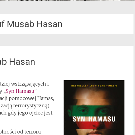
uf Musab Hasan
ab Hasan
ziej wstrząsających i
y „
Syn Hamasu
”
izacji pomocowej Hamas,
zacją terrorystyczną)
h gdy jego ojciec jest
wolności od terroru