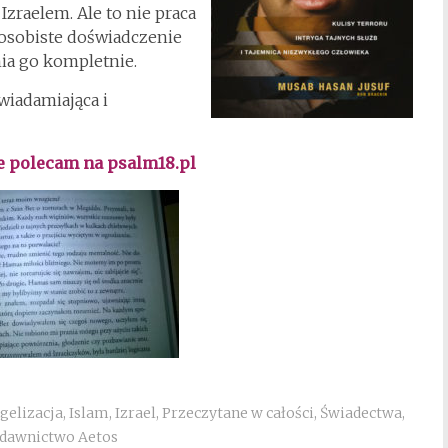
Izraelem. Ale to nie praca
 osobiste doświadczenie
ia go kompletnie.
wiadamiająca i
e polecam na psalm18.pl
gelizacja
,
Islam
,
Izrael
,
Przeczytane w całości
,
Świadectwa
,
dawnictwo Aetos