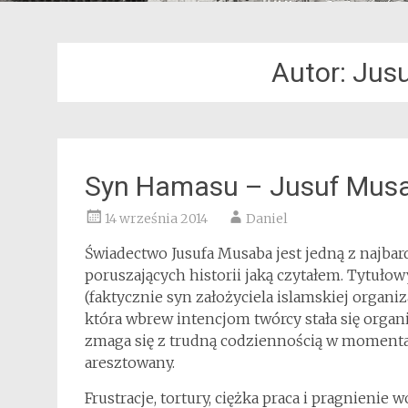
Autor: Jus
Syn Hamasu – Jusuf Mus
14 września 2014
Daniel
Świadectwo Jusufa Musaba jest jedną z najbard
poruszających historii jaką czytałem. Tytułow
(faktycznie syn założyciela islamskiej organ
która wbrew intencjom twórcy stała się organi
zmaga się z trudną codziennością w momentac
aresztowany.
Frustracje, tortury, ciężka praca i pragnienie 