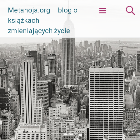
Skip
Metanoja.org – blog o
to
książkach
content
zmieniających życie