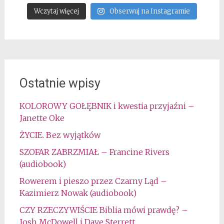
Wczytaj więcej
Obserwuj na Instagramie
Ostatnie wpisy
KOLOROWY GOŁĘBNIK i kwestia przyjaźni –
Janette Oke
ŻYCIE. Bez wyjątków
SZOFAR ZABRZMIAŁ – Francine Rivers
(audiobook)
Rowerem i pieszo przez Czarny Ląd –
Kazimierz Nowak (audiobook)
CZY RZECZYWIŚCIE Biblia mówi prawdę? –
Josh McDowell i Dave Sterrett