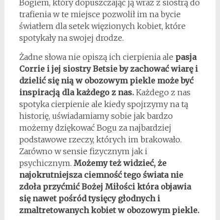
Bogiem, który dopuszczając ją wraz z siostrą do
trafienia w te miejsce pozwolił im na bycie
światłem dla setek więzionych kobiet, które
spotykały na swojej drodze.
Żadne słowa nie opiszą ich cierpienia ale
pasja
Corrie i jej siostry Betsie by zachować wiarę i
dzielić się nią w obozowym piekle może być
inspiracją dla każdego z nas.
Każdego z nas
spotyka cierpienie ale kiedy spojrzymy na tą
historię, uświadamiamy sobie jak bardzo
możemy dziękować Bogu za najbardziej
podstawowe rzeczy, których im brakowało.
Zarówno w sensie fizycznym jak i
psychicznym.
Możemy też widzieć, że
najokrutniejsza ciemność tego świata nie
zdoła przyćmić Bożej Miłości która objawia
się nawet pośród tysięcy głodnych i
zmaltretowanych kobiet w obozowym piekle.