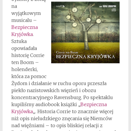
na
wyjątkowym
musicalu –
Bezpieczna
Kryjówka
.
Sztuka
opowiadała
historię Corrie
ten Boom –
holenderki,
która za pomoc
Żydom i działanie w ruchu oporu przeszła
piekło nazistowskich więzień i obozu
koncentracyjnego Ravensburg. Po spektaklu
kupiliśmy audiobook książki „
Bezpieczna
Kryjówka
„. Historia Corrie to znacznie więcej
niż opis nieludzkiego znęcania się Niemców
nad więźniami – to opis bliskiej relacji z