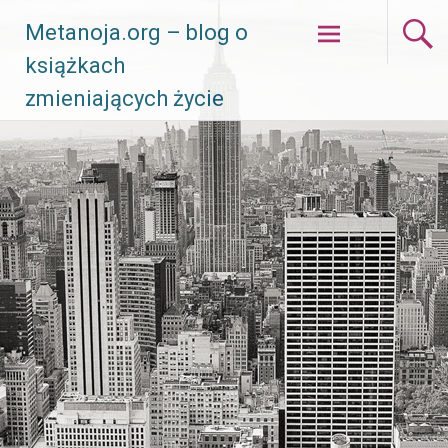
Skip
Metanoja.org – blog o
to
książkach
content
zmieniających życie