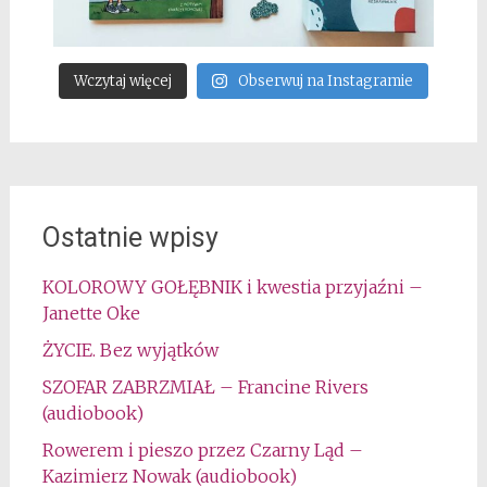
Wczytaj więcej
Obserwuj na Instagramie
Ostatnie wpisy
KOLOROWY GOŁĘBNIK i kwestia przyjaźni –
Janette Oke
ŻYCIE. Bez wyjątków
SZOFAR ZABRZMIAŁ – Francine Rivers
(audiobook)
Rowerem i pieszo przez Czarny Ląd –
Kazimierz Nowak (audiobook)