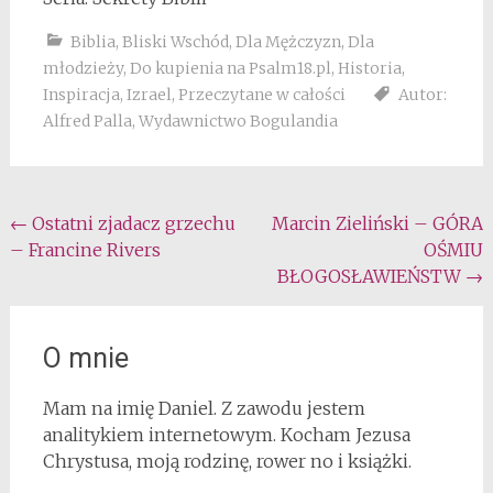
Biblia
,
Bliski Wschód
,
Dla Mężczyzn
,
Dla
młodzieży
,
Do kupienia na Psalm18.pl
,
Historia
,
Inspiracja
,
Izrael
,
Przeczytane w całości
Autor:
Alfred Palla
,
Wydawnictwo Bogulandia
Post
←
Ostatni zjadacz grzechu
Marcin Zieliński – GÓRA
– Francine Rivers
OŚMIU
navigation
BŁOGOSŁAWIEŃSTW
→
O mnie
Mam na imię Daniel. Z zawodu jestem
analitykiem internetowym. Kocham Jezusa
Chrystusa, moją rodzinę, rower no i książki.