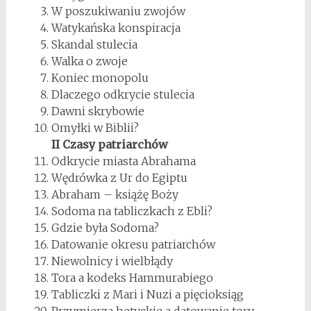
W poszukiwaniu zwojów
Watykańska konspiracja
Skandal stulecia
Walka o zwoje
Koniec monopolu
Dlaczego odkrycie stulecia
Dawni skrybowie
Omyłki w Biblii?
II Czasy patriarchów
Odkrycie miasta Abrahama
Wędrówka z Ur do Egiptu
Abraham – książę Boży
Sodoma na tabliczkach z Ebli?
Gdzie była Sodoma?
Datowanie okresu patriarchów
Niewolnicy i wielbłądy
Tora a kodeks Hammurabiego
Tabliczki z Mari i Nuzi a pięcioksiąg
Przymierza hetyckie a datowanie tory