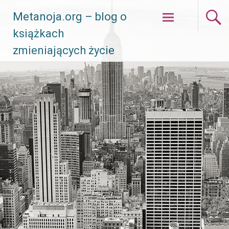
Skip
Metanoja.org – blog o
to
książkach
content
zmieniających życie