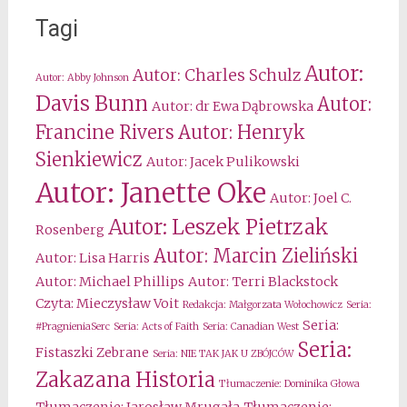
Tagi
Autor:
Autor: Charles Schulz
Autor: Abby Johnson
Davis Bunn
Autor:
Autor: dr Ewa Dąbrowska
Francine Rivers
Autor: Henryk
Sienkiewicz
Autor: Jacek Pulikowski
Autor: Janette Oke
Autor: Joel C.
Autor: Leszek Pietrzak
Rosenberg
Autor: Marcin Zieliński
Autor: Lisa Harris
Autor: Michael Phillips
Autor: Terri Blackstock
Czyta: Mieczysław Voit
Redakcja: Małgorzata Wołochowicz
Seria:
Seria:
#PragnieniaSerc
Seria: Acts of Faith
Seria: Canadian West
Seria:
Fistaszki Zebrane
Seria: NIE TAK JAK U ZBÓJCÓW
Zakazana Historia
Tłumaczenie: Dominika Głowa