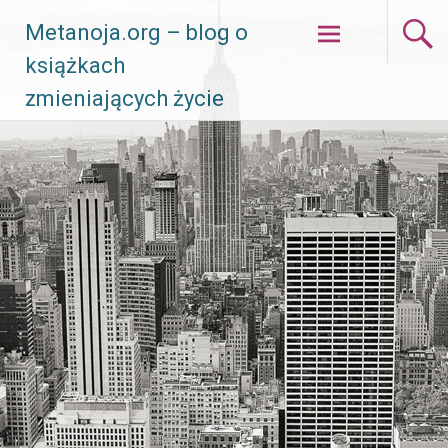
Skip
Metanoja.org – blog o
to
książkach
content
zmieniających życie