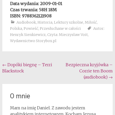
Data wydania: 2009-01-01
Czas trwania: 58H 18M
ISBN: 9788362121908
Audiobook
,
Historia
,
Lektury szkolne
,
Miłość
,
Polska
,
Powieść
,
Przesłuchane w całości
Autor:
Henryk Sienkiewicz
,
Czyta: Mieczysław Voit
,
Wydawnictwo Storybox.pl
Post
←
Dopóki biegnę – Terri
Bezpieczna kryjówka –
Blackstock
Corrie ten Boom
navigation
(audiobook)
→
O mnie
Mam na imię Daniel. Z zawodu jestem
analitykiem internetowym. Kocham Jezusa