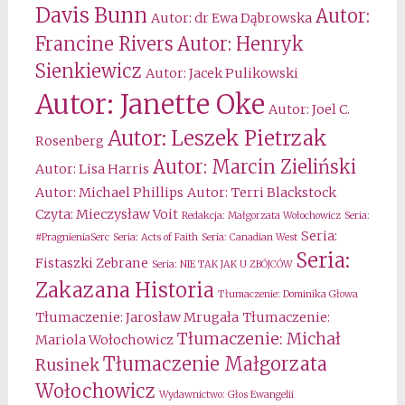
Davis Bunn
Autor:
Autor: dr Ewa Dąbrowska
Francine Rivers
Autor: Henryk
Sienkiewicz
Autor: Jacek Pulikowski
Autor: Janette Oke
Autor: Joel C.
Autor: Leszek Pietrzak
Rosenberg
Autor: Marcin Zieliński
Autor: Lisa Harris
Autor: Michael Phillips
Autor: Terri Blackstock
Czyta: Mieczysław Voit
Redakcja: Małgorzata Wołochowicz
Seria:
Seria:
#PragnieniaSerc
Seria: Acts of Faith
Seria: Canadian West
Seria:
Fistaszki Zebrane
Seria: NIE TAK JAK U ZBÓJCÓW
Zakazana Historia
Tłumaczenie: Dominika Głowa
Tłumaczenie: Jarosław Mrugała
Tłumaczenie:
Tłumaczenie: Michał
Mariola Wołochowicz
Tłumaczenie Małgorzata
Rusinek
Wołochowicz
Wydawnictwo: Głos Ewangelii