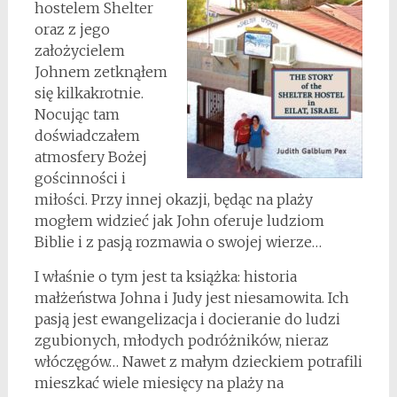
hostelem Shelter
oraz z jego
założycielem
Johnem zetknąłem
się kilkakrotnie.
Nocując tam
doświadczałem
atmosfery Bożej
gościnności i
miłości. Przy innej okazji, będąc na plaży
mogłem widzieć jak John oferuje ludziom
Biblie i z pasją rozmawia o swojej wierze…
I właśnie o tym jest ta książka: historia
małżeństwa Johna i Judy jest niesamowita. Ich
pasją jest ewangelizacja i docieranie do ludzi
zgubionych, młodych podróżników, nieraz
włóczęgów… Nawet z małym dzieckiem potrafili
mieszkać wiele miesięcy na plaży na