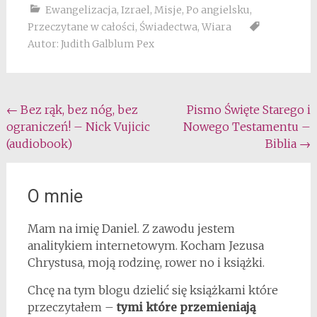
Ewangelizacja
,
Izrael
,
Misje
,
Po angielsku
,
Przeczytane w całości
,
Świadectwa
,
Wiara
Autor: Judith Galblum Pex
Post
←
Bez rąk, bez nóg, bez
Pismo Święte Starego i
ograniczeń! – Nick Vujicic
Nowego Testamentu –
navigation
(audiobook)
Biblia
→
O mnie
Mam na imię Daniel. Z zawodu jestem
analitykiem internetowym. Kocham Jezusa
Chrystusa, moją rodzinę, rower no i książki.
Chcę na tym blogu dzielić się książkami które
przeczytałem –
tymi które przemieniają