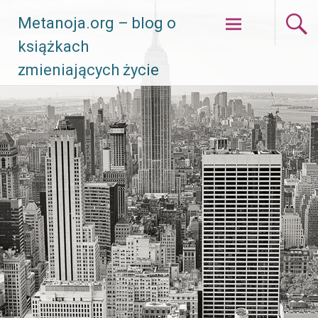
Skip
Metanoja.org – blog o
to
książkach
content
zmieniających życie